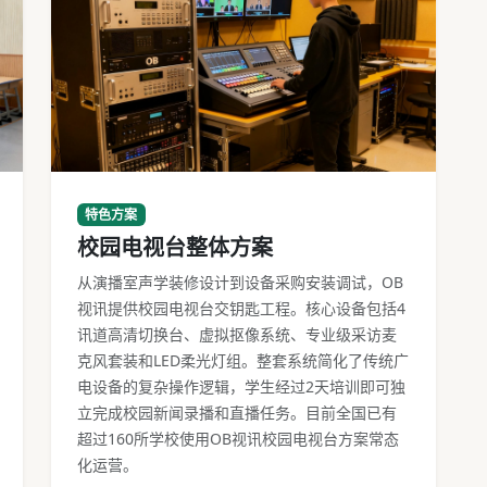
校园电视台设备机架与导播操作台
特色方案
校园电视台整体方案
从演播室声学装修设计到设备采购安装调试，OB
视讯提供校园电视台交钥匙工程。核心设备包括4
讯道高清切换台、虚拟抠像系统、专业级采访麦
克风套装和LED柔光灯组。整套系统简化了传统广
电设备的复杂操作逻辑，学生经过2天培训即可独
立完成校园新闻录播和直播任务。目前全国已有
超过160所学校使用OB视讯校园电视台方案常态
化运营。