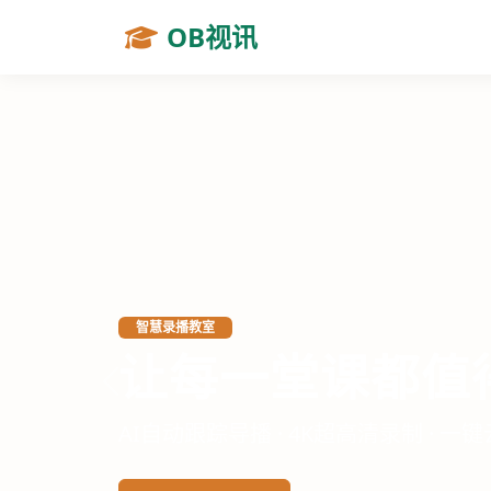
OB视讯
虚拟仿真实验视讯
突破实验室的物
上一张
沉浸式3D交互 · 高危实验安全模拟 ·