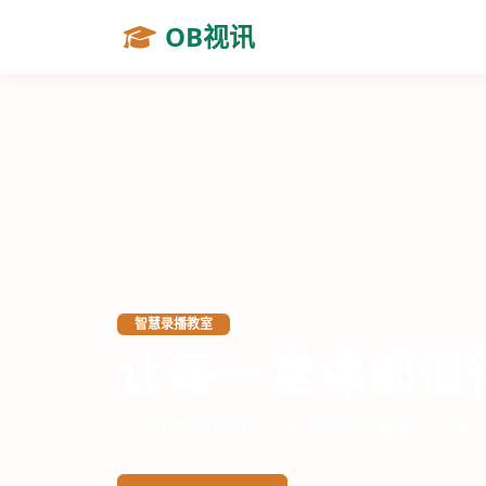
OB视讯
虚拟仿真实验视讯
突破实验室的物
上一张
沉浸式3D交互 · 高危实验安全模拟 ·