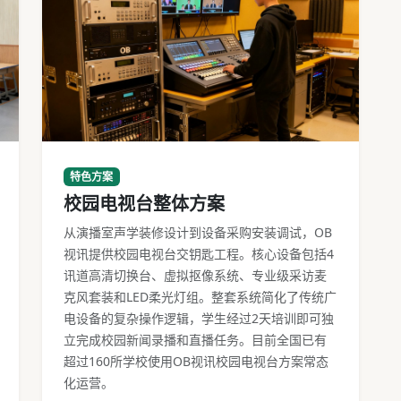
校园电视台设备机架与导播操作台
特色方案
校园电视台整体方案
从演播室声学装修设计到设备采购安装调试，OB
视讯提供校园电视台交钥匙工程。核心设备包括4
讯道高清切换台、虚拟抠像系统、专业级采访麦
克风套装和LED柔光灯组。整套系统简化了传统广
电设备的复杂操作逻辑，学生经过2天培训即可独
立完成校园新闻录播和直播任务。目前全国已有
超过160所学校使用OB视讯校园电视台方案常态
化运营。